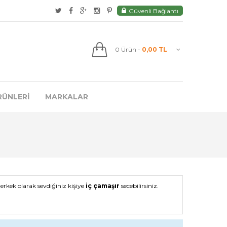
Güvenli Bağlantı
0
Ürün
-
0,00 TL
RÜNLERI
MARKALAR
rkek olarak sevdiğiniz kişiye
iç çamaşır
secebilirsiniz.