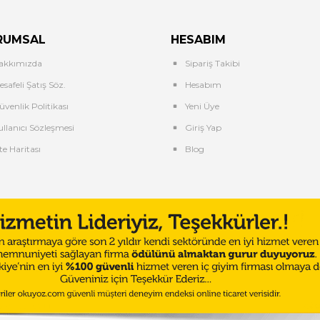
RUMSAL
HESABIM
akkımızda
Sipariş Takibi
safeli Şatış Söz.
Hesabım
üvenlik Politikası
Yeni Üye
ullanıcı Sözleşmesi
Giriş Yap
te Haritası
Blog