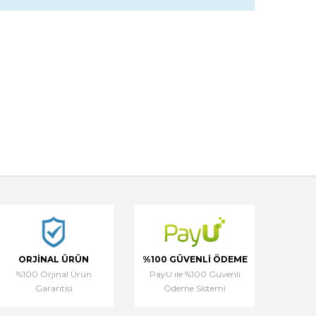
ORJINAL ÜRÜN
%100 GÜVENLI ÖDEME
%100 Orjinal Ürün
PayU ile %100 Güvenli
Garantisi
Ödeme Sistemi