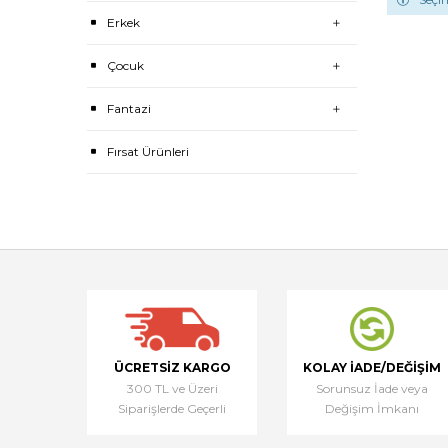
Erkek
Çocuk
Fantazi
Fırsat Ürünleri
ÜCRETSIZ KARGO
KOLAY İADE/DEĞIŞIM
300 TL ve Üzeri
Sorunsuz İade veya
Siparişlerde Geçerli
Değişim İmkanı