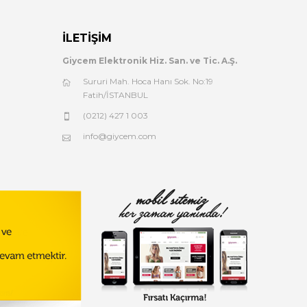
İLETIŞIM
Giycem Elektronik Hiz. San. ve Tic. A.Ş.
Sururi Mah. Hoca Hanı Sok. No:19
Fatih/İSTANBUL
(0212) 427 1 003
info@giycem.com