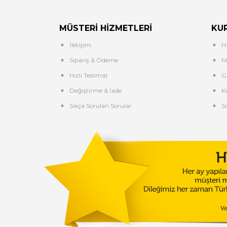
MÜSTERI HIZMETLERI
KU
İletişim
H
Sipariş & Ödeme
Me
Hızlı Teslimat
G
Değiştirme & İade
K
Sıkça Sorulan Sorular
Si