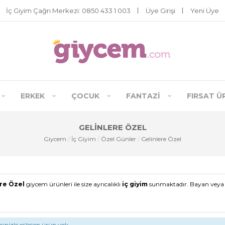
İç Giyim Çağrı Merkezi: 0850 433 1 003
Üye Girişi
Yeni Üye
ERKEK
ÇOCUK
FANTAZI
FIRSAT Ü
GELINLERE ÖZEL
Giycem
/
İç Giyim
/
Özel Günler
/
Gelinlere Özel
re Özel
giycem ürünleri ile size ayrıcalıklı
iç giyim
sunmaktadır. Bayan veya e
inizle eşleşen ürün yok.