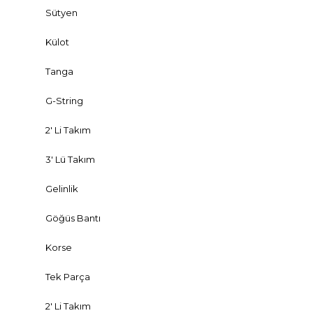
Sütyen
Külot
Tanga
G-String
2' Li Takım
3' Lü Takım
Gelinlik
Göğüs Bantı
Korse
Tek Parça
2' Li Takım