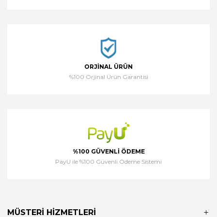
ORJINAL ÜRÜN
%100 Orjinal Ürün Garantisi
%100 GÜVENLI ÖDEME
PayU ile %100 Güvenli Ödeme Sistemi
MÜSTERI HIZMETLERI