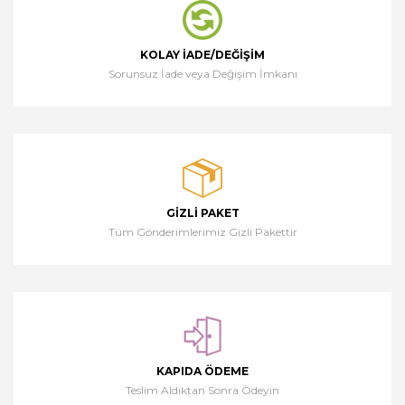
KOLAY İADE/DEĞIŞIM
Sorunsuz İade veya Değişim İmkanı
GIZLI PAKET
Tüm Gönderimlerimiz Gizli Pakettir
KAPIDA ÖDEME
Teslim Aldıktan Sonra Ödeyin