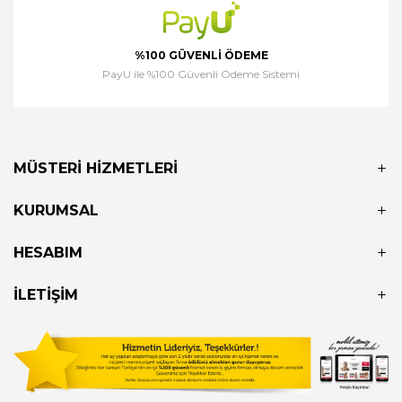
%100 GÜVENLI ÖDEME
PayU ile %100 Güvenli Ödeme Sistemi
MÜSTERI HIZMETLERI
KURUMSAL
HESABIM
İLETIŞIM