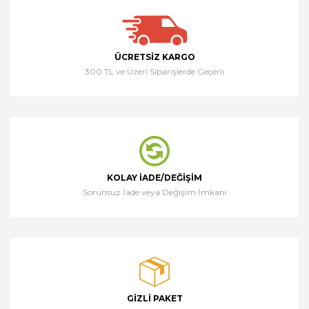
ÜCRETSIZ KARGO
300 TL ve Üzeri Siparişlerde Geçerli
KOLAY İADE/DEĞIŞIM
Sorunsuz İade veya Değişim İmkanı
GIZLI PAKET