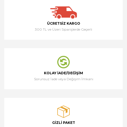
ÜCRETSIZ KARGO
300 TL ve Üzeri Siparişlerde Geçerli
KOLAY İADE/DEĞIŞIM
Sorunsuz İade veya Değişim İmkanı
GIZLI PAKET