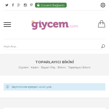
Güvenli Bağlantı
TOPARLAYICI BIKINI
Giycem
/
Kadın
/
Bayan Plaj
/
Bikini
/
Toparlayıcı Bikini
Seçiminizle eşleşen ürün yok.