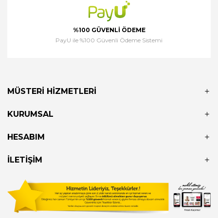
%100 GÜVENLI ÖDEME
PayU ile %100 Güvenli Ödeme Sistemi
MÜSTERI HIZMETLERI
KURUMSAL
HESABIM
İLETIŞIM