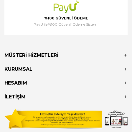
%100 GÜVENLI ÖDEME
PayU ile %100 Güvenli Ödeme Sistemi
MÜSTERI HIZMETLERI
KURUMSAL
HESABIM
İLETIŞIM