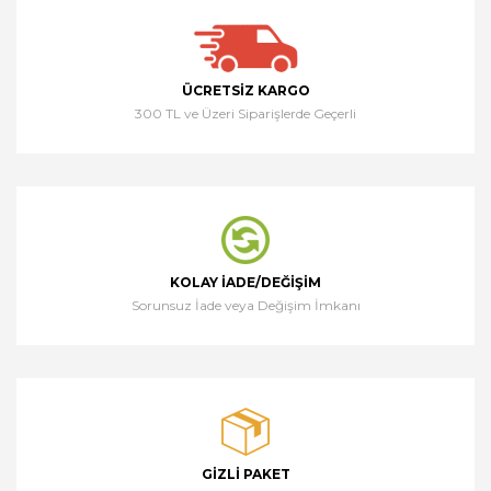
ÜCRETSIZ KARGO
300 TL ve Üzeri Siparişlerde Geçerli
KOLAY İADE/DEĞIŞIM
Sorunsuz İade veya Değişim İmkanı
GIZLI PAKET