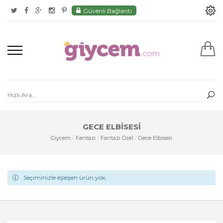
Güvenli Bağlantı
GECE ELBISESI
Giycem
/
Fantazi
/
Fantazi Özel
/
Gece Elbisesi
Seçiminizle eşleşen ürün yok.