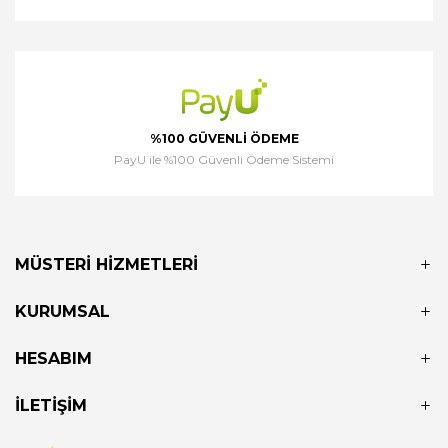
%100 GÜVENLI ÖDEME
PayU ile %100 Güvenli Ödeme Sistemi
MÜSTERI HIZMETLERI
KURUMSAL
HESABIM
İLETIŞIM