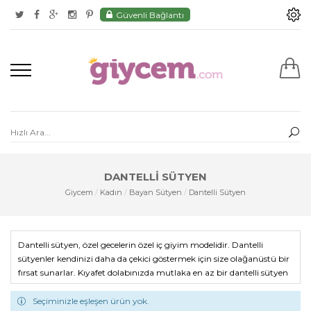
Güvenli Bağlantı
DANTELLI SÜTYEN
Giycem
/
Kadın
/
Bayan Sütyen
/
Dantelli Sütyen
Dantelli sütyen, özel gecelerin özel iç giyim modelidir. Dantelli
sütyenler kendinizi daha da çekici göstermek için size olağanüstü bir
fırsat sunarlar. Kıyafet dolabınızda mutlaka en az bir dantelli sütyen
bulunmalı, ne zaman ihtiyaç duyabileceğiniz asla belli olmaz. KOM
iç giyim, Anıl iç giyim, Orkide iç giyim gibi markalar göz alıcı
Seçiminizle eşleşen ürün yok.