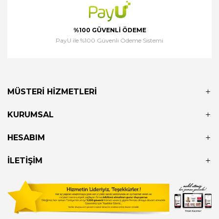
%100 GÜVENLI ÖDEME
PayU ile %100 Güvenli Ödeme Sistemi
MÜSTERI HIZMETLERI
KURUMSAL
HESABIM
İLETIŞIM