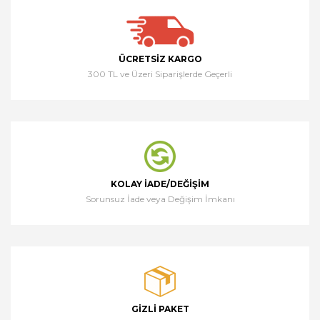
ÜCRETSIZ KARGO
300 TL ve Üzeri Siparişlerde Geçerli
KOLAY İADE/DEĞIŞIM
Sorunsuz İade veya Değişim İmkanı
GIZLI PAKET