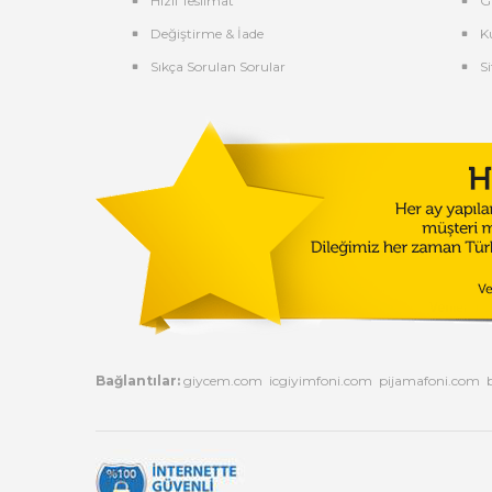
Hızlı Teslimat
G
Değiştirme & İade
K
Sıkça Sorulan Sorular
Si
Bağlantılar:
giycem.com
icgiyimfoni.com
pijamafoni.com