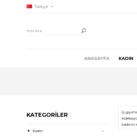
Türkçe
ANASAYFA
KADIN
İç giyim
KATEGORILER
koleksiy
kadının 
mükemmel
Kadın
Zevkler f