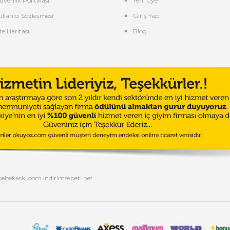
üvenlik Politikası
Yeni Üye
ullanıcı Sözleşmesi
Giriş Yap
te Haritası
Blog
bebekaski.com
indirimsepeti.net