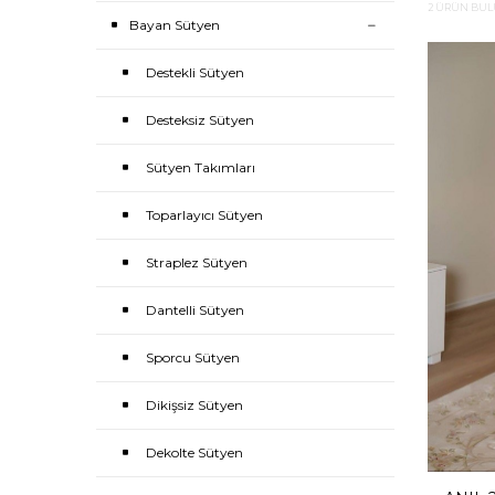
2 ÜRÜN BU
Orkide iç
Bayan Sütyen
Sütyen s
takımını 
Destekli Sütyen
markalar
tercih e
Desteksiz Sütyen
giycem.c
Sütyen Takımları
Toparlayıcı Sütyen
Straplez Sütyen
Dantelli Sütyen
Sporcu Sütyen
Dikişsiz Sütyen
Dekolte Sütyen