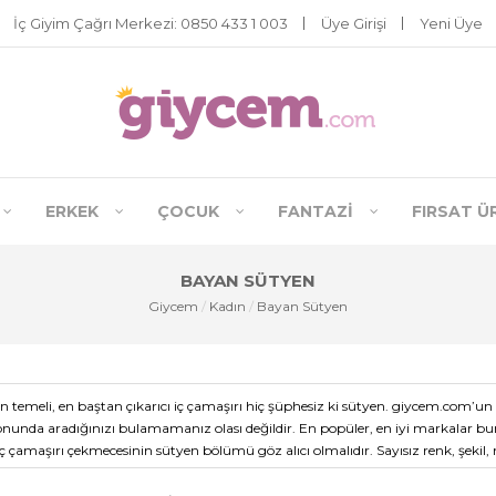
İç Giyim Çağrı Merkezi: 0850 433 1 003
Üye Girişi
Yeni Üye
ERKEK
ÇOCUK
FANTAZI
FIRSAT Ü
BAYAN SÜTYEN
Giycem
/
Kadın
/
Bayan Sütyen
in temeli, en baştan çıkarıcı iç çamaşırı hiç şüphesiz ki sütyen. giycem.com’
onunda aradığınızı bulamamanız olası değildir. En popüler, en iyi markalar bur
iç çamaşırı çekmecesinin sütyen bölümü göz alıcı olmalıdır. Sayısız renk, şekil
 bir seçim gerektirir. Sıkan, tam oturmayan, vücudunuzun bir parçası gibi h
arklı olmakla birlikte, sayısız kadının en favori, en önem verdikleri iç giyim par