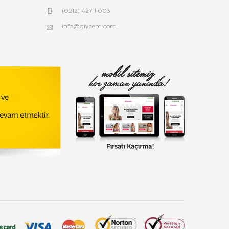
(0212) 427 1 003
info@giycem.com