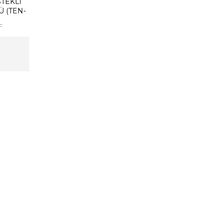
TEKLI
Ü (TEN-
L