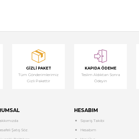
GIZLI PAKET
KAPIDA ÖDEME
Tüm Gönderimlerimiz
Teslim Aldıktan Sonra
Gizli Pakettir
Ödeyin
RUMSAL
HESABIM
akkımızda
Sipariş Takibi
safeli Şatış Söz.
Hesabım