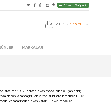
Güvenli Bağlantı
0
Ürün
-
0,00 TL
RÜNLERI
MARKALAR
un onlarca marka, yüzlerce sütyen modelinden oluşan geniş
ada en son iç çamaşırı koleksiyonlarını sergilemektedir. Her
, model ve tasarımda sütyen vardır.
Sütyen
modelleri,
issettirmeyen sütyenler hayatınızı cehenneme çevirebilir.
çaları sütyenleridir. KOM iç giyim, Pierre Cardin iç giyim,