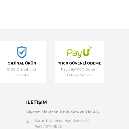
ORJINAL ÜRÜN
%100 GÜVENLI ÖDEME
%100 Orjinal Ürün
PayU ile %100 Güvenli
Garantisi
Ödeme Sistemi
İLETIŞIM
Giycem Elektronik Hiz. San. ve Tic. A.Ş.
Sururi Mah. Hoca Hanı Sok. No:19
Fatih/İSTANBUL