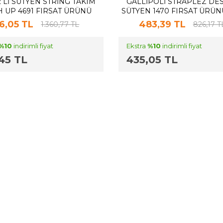
2 LI SÜTYEN STRING TAKIM
GALLIPOLI STRAPLEZ DES
 UP 4691 FIRSAT ÜRÜNÜ
SÜTYEN 1470 FIRSAT ÜRÜN
(MOR-85B)
85B)
6,05 TL
483,39 TL
1.360,77 TL
826,17 T
%10
indirimli fiyat
Ekstra
%10
indirimli fiyat
45 TL
435,05 TL