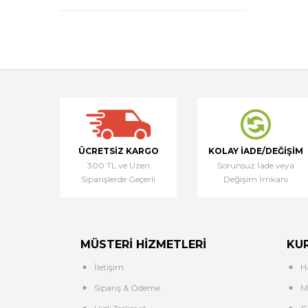
ÜCRETSIZ KARGO
KOLAY İADE/DEĞIŞIM
300 TL ve Üzeri
Sorunsuz İade veya
Siparişlerde Geçerli
Değişim İmkanı
MÜSTERI HIZMETLERI
KU
İletişim
H
Sipariş & Ödeme
Me